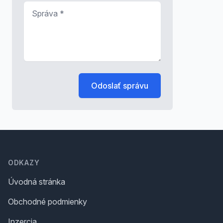
Správa
*
Odoslať správu
Footer
ODKAZY
Úvodná stránka
Obchodné podmienky
Inzercia