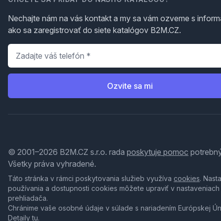
Nechajte nám na vás kontakt a my sa vám ozveme s inform
ako sa zaregistrovať do siete katalógov B2M.CZ.
Telefón
*
Ozvite sa mi
© 2001–2026 B2M.CZ s.r.o. rada
poskytuje pomoc
potrebný
Všetky práva vyhradené.
Táto stránka v rámci poskytovania služieb využíva
cookies
. Nast
používania a dostupnosti cookies môžete upraviť v nastaveniach
prehliadača.
Chránime vaše osobné údaje v súlade s nariadením Európskej Ú
Detaily
tu
.