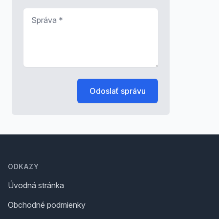
Správa
*
Odoslať správu
Footer
ODKAZY
Úvodná stránka
Obchodné podmienky