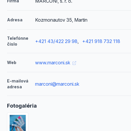
MARCONI, s. r. o.
Firma
Kozmonautov 35, Martin
Adresa
Telefónne
+421 43/422 29 98
,
+421 918 732 118
číslo
www.marconi.sk
Web
E-mailová
marconi@marconi.sk
adresa
Fotogaléria