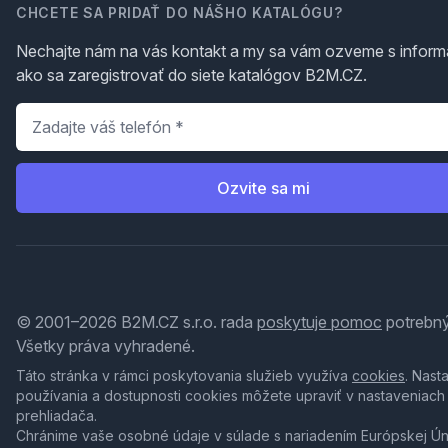
CHCETE SA PRIDAŤ DO NÁŠHO KATALÓGU?
Nechajte nám na vás kontakt a my sa vám ozveme s inform
ako sa zaregistrovať do siete katalógov B2M.CZ.
Telefón
*
Ozvite sa mi
© 2001–2026 B2M.CZ s.r.o. rada
poskytuje pomoc
potrebný
Všetky práva vyhradené.
Táto stránka v rámci poskytovania služieb využíva
cookies
. Nast
používania a dostupnosti cookies môžete upraviť v nastaveniach
prehliadača.
Chránime vaše osobné údaje v súlade s nariadením Európskej Ú