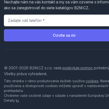
Nechajte nám na vás kontakt a my sa vám ozveme s inform
ako sa zaregistrovať do siete katalógov B2M.CZ.
Telefón
*
Ozvite sa mi
© 2001–2026 B2M.CZ s.r.o. rada
poskytuje pomoc
potrebný
Všetky práva vyhradené.
Táto stránka v rámci poskytovania služieb využíva
cookies
. Nast
používania a dostupnosti cookies môžete upraviť v nastaveniach
prehliadača.
Chránime vaše osobné údaje v súlade s nariadením Európskej Ú
Detaily
tu
.