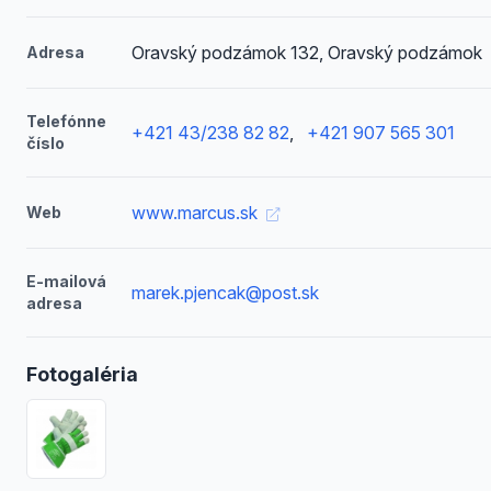
Oravský podzámok 132, Oravský podzámok
Adresa
Telefónne
+421 43/238 82 82
,
+421 907 565 301
číslo
www.marcus.sk
Web
E-mailová
marek.pjencak@post.sk
adresa
Fotogaléria