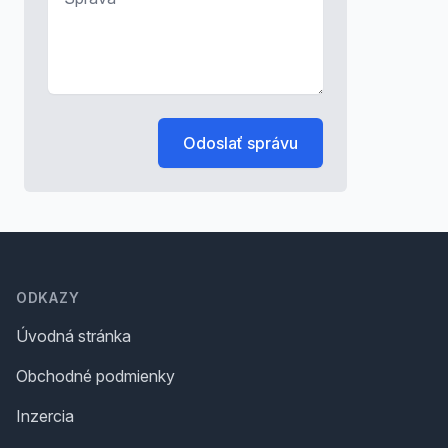
Odoslať správu
Footer
ODKAZY
Úvodná stránka
Obchodné podmienky
Inzercia