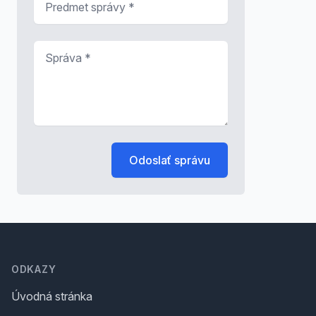
Správa
*
Odoslať správu
Footer
ODKAZY
Úvodná stránka