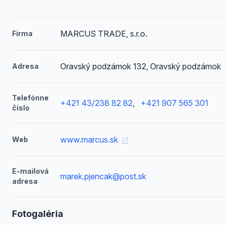
MARCUS TRADE, s.r.o.
Firma
Oravský podzámok 132, Oravský podzámok
Adresa
Telefónne
+421 43/238 82 82
,
+421 907 565 301
číslo
www.marcus.sk
Web
E-mailová
marek.pjencak@post.sk
adresa
Fotogaléria