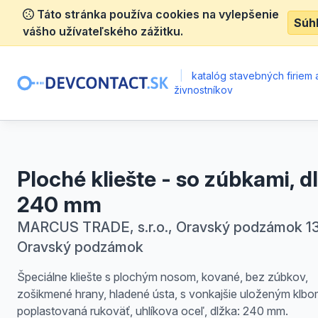
Táto stránka používa cookies na vylepšenie
Súh
vášho užívateľského zážitku.
|
katalóg stavebných firiem 
živnostníkov
Ploché kliešte - so zúbkami, d
240 mm
MARCUS TRADE, s.r.o., Oravský podzámok 13
Oravský podzámok
Špeciálne kliešte s plochým nosom, kované, bez zúbkov,
zošikmené hrany, hladené ústa, s vonkajšie uloženým klbo
poplastovaná rukoväť, uhlíkova oceľ, dlžka: 240 mm.