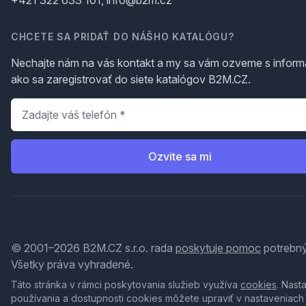
+421 322 633 101, info@b2m.cz
CHCETE SA PRIDAŤ DO NÁŠHO KATALÓGU?
Nechajte nám na vás kontakt a my sa vám ozveme s inform
ako sa zaregistrovať do siete katalógov B2M.CZ.
Telefón
*
Ozvite sa mi
© 2001–2026 B2M.CZ s.r.o. rada
poskytuje pomoc
potrebný
Všetky práva vyhradené.
Táto stránka v rámci poskytovania služieb využíva
cookies
. Nast
používania a dostupnosti cookies môžete upraviť v nastaveniach