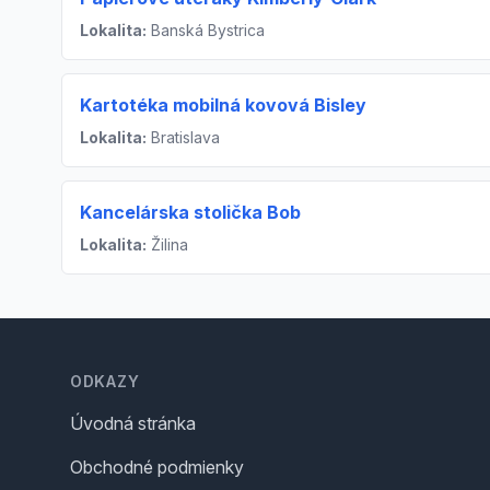
Lokalita:
Banská Bystrica
Kartotéka mobilná kovová Bisley
Lokalita:
Bratislava
Kancelárska stolička Bob
Lokalita:
Žilina
Footer
ODKAZY
Úvodná stránka
Obchodné podmienky