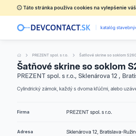
Táto stránka používa cookies na vylepšenie váš
|
katalóg stavebnýc
Úvodná stránka
PREZENT spol. s r.o.
Šatňové skrine so soklom S26
Šatňové skrine so soklom 
PREZENT spol. s r.o., Sklenárova 12 , Brat
Cylindrický zámok, každý s dvoma kľúčmi, alebo uzáver
PREZENT spol. s r.o.
Firma
Sklenárova 12, Bratislava-Ruži
Adresa