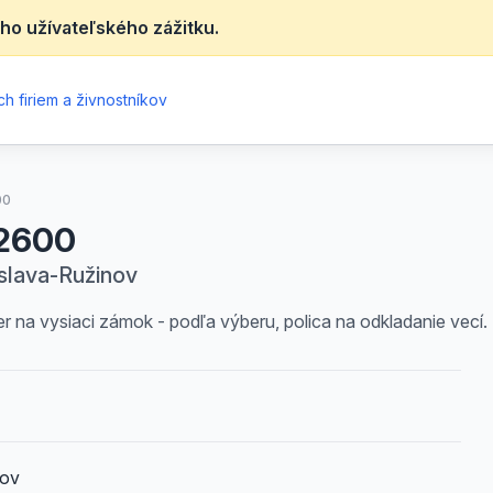
ho užívateľského zážitku.
h firiem a živnostníkov
00
S2600
islava-Ružinov
 na vysiaci zámok - podľa výberu, polica na odkladanie vecí.
nov