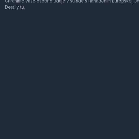
Chránime vaše osobné údaje v súlade s nariadením Európskej Ú
Detaily
tu
.