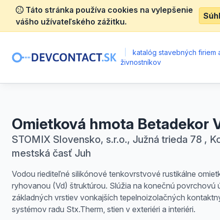
Táto stránka používa cookies na vylepšenie
Súh
vášho užívateľského zážitku.
|
katalóg stavebných firiem 
živnostníkov
Omietková hmota Betadekor 
STOMIX Slovensko, s.r.o., Južná trieda 78 , Ko
mestská časť Juh
Vodou riediteľné silikónové tenkovrstvové rustikálne omiet
ryhovanou (Vd) štruktúrou. Slúžia na konečnú povrchovú 
základných vrstiev vonkajších tepelnoizolačných kontakt
systémov radu Stx.Therm, stien v exteriéri a interiéri.