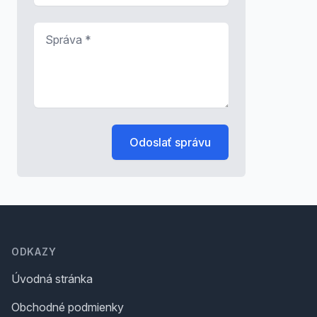
Správa
*
Odoslať správu
Footer
ODKAZY
Úvodná stránka
Obchodné podmienky