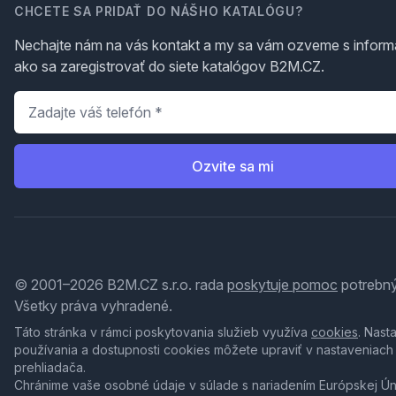
CHCETE SA PRIDAŤ DO NÁŠHO KATALÓGU?
Nechajte nám na vás kontakt a my sa vám ozveme s inform
ako sa zaregistrovať do siete katalógov B2M.CZ.
Telefón
*
Ozvite sa mi
© 2001–2026 B2M.CZ s.r.o. rada
poskytuje pomoc
potrebný
Všetky práva vyhradené.
Táto stránka v rámci poskytovania služieb využíva
cookies
. Nast
používania a dostupnosti cookies môžete upraviť v nastaveniach
prehliadača.
Chránime vaše osobné údaje v súlade s nariadením Európskej Ú