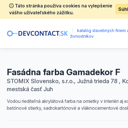
Táto stránka používa cookies na vylepšenie
Súh
vášho užívateľského zážitku.
|
katalóg stavebných firiem 
živnostníkov
Fasádna farba Gamadekor F
STOMIX Slovensko, s.r.o., Južná trieda 78 , Ko
mestská časť Juh
Vodou riediteľná akrylátová farba na omietky v interiéri aj ex
betónové stierky, sadrokartónové a vláknocementové dos