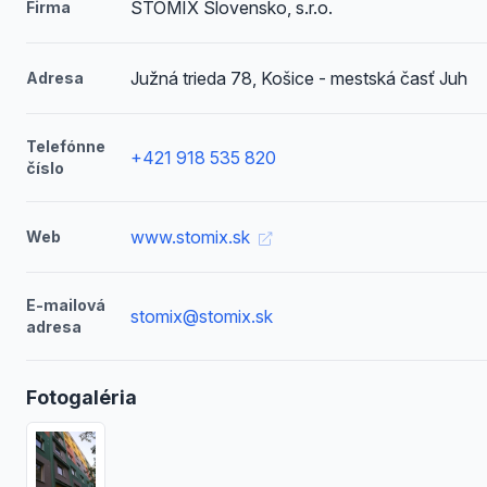
STOMIX Slovensko, s.r.o.
Firma
Južná trieda 78, Košice - mestská časť Juh
Adresa
Telefónne
+421 918 535 820
číslo
www.stomix.sk
Web
E-mailová
stomix@stomix.sk
adresa
Fotogaléria