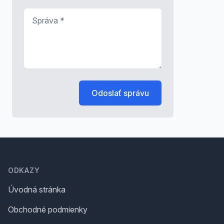
Správa
*
Odoslať správu
Footer
ODKAZY
Úvodná stránka
Obchodné podmienky