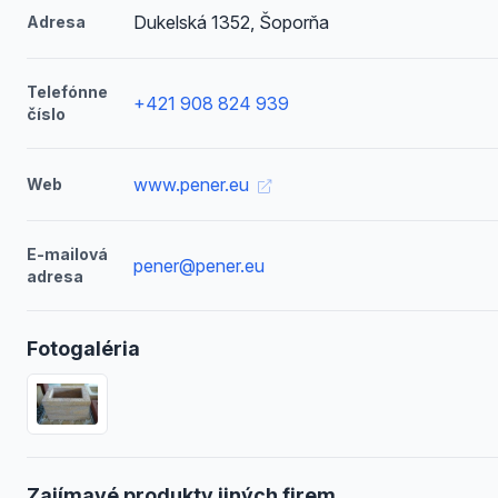
Dukelská 1352, Šoporňa
Adresa
Telefónne
+421 908 824 939
číslo
www.pener.eu
Web
E-mailová
pener@pener.eu
adresa
Fotogaléria
Zajímavé produkty jiných firem