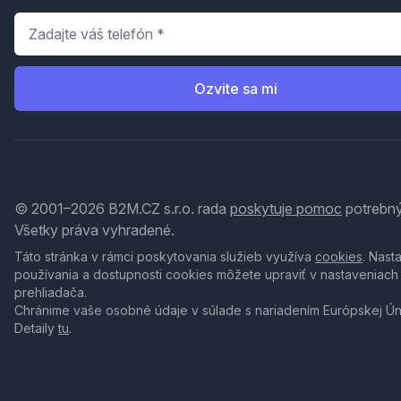
Telefón
*
Ozvite sa mi
© 2001–2026 B2M.CZ s.r.o. rada
poskytuje pomoc
potrebný
Všetky práva vyhradené.
Táto stránka v rámci poskytovania služieb využíva
cookies
. Nast
používania a dostupnosti cookies môžete upraviť v nastaveniach
prehliadača.
Chránime vaše osobné údaje v súlade s nariadením Európskej Ú
Detaily
tu
.