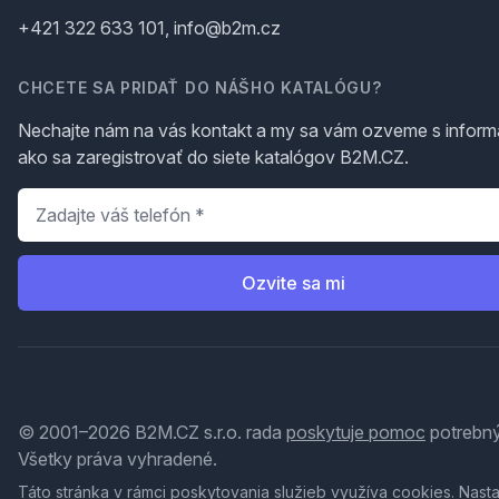
+421 322 633 101, info@b2m.cz
CHCETE SA PRIDAŤ DO NÁŠHO KATALÓGU?
Nechajte nám na vás kontakt a my sa vám ozveme s inform
ako sa zaregistrovať do siete katalógov B2M.CZ.
Telefón
*
Ozvite sa mi
© 2001–2026 B2M.CZ s.r.o. rada
poskytuje pomoc
potrebný
Všetky práva vyhradené.
Táto stránka v rámci poskytovania služieb využíva
cookies
. Nast