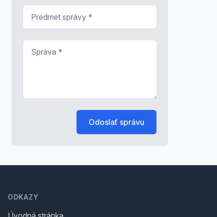
Predmet správy
*
Správa
*
Odoslať správu
Footer
ODKAZY
Úvodná stránka