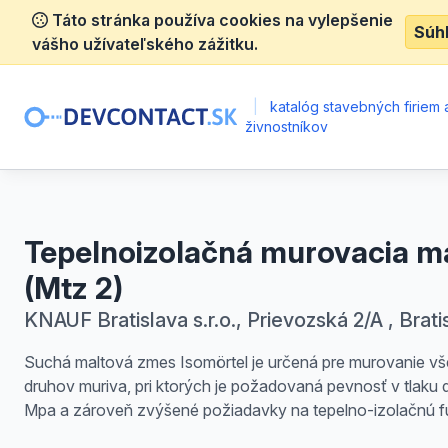
Táto stránka používa cookies na vylepšenie
Súh
vášho užívateľského zážitku.
|
katalóg stavebných firiem 
živnostníkov
Tepelnoizolačná murovacia m
(Mtz 2)
KNAUF Bratislava s.r.o., Prievozská 2/A , Brati
Suchá maltová zmes Isomörtel je určená pre murovanie v
druhov muriva, pri ktorých je požadovaná pevnosť v tlaku 
Mpa a zároveň zvýšené požiadavky na tepelno-izolačnú f