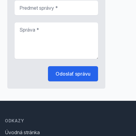
Predmet správy
*
Správa
*
Odoslať správu
Footer
ODKAZY
Úvodná stránka