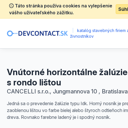
Táto stránka používa cookies na vylepšenie
Súh
vášho užívateľského zážitku.
|
katalóg stavebných firiem 
živnostníkov
Vnútorné horizontálne žalúzie
s rondo lištou
CANCELLI s.r.o., Jungmannova 10 , Bratislava
Jedná sa o prevedenie žalúzie typu Idk. Horný nosník je pr
zaoblenou lištou vo farbe bielej alebo štyroch odtieňoch im
dreva. Rovnako farebne ladený je i spodný nosník.