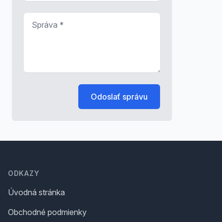
Správa
*
Odoslať správu
Footer
ODKAZY
Úvodná stránka
Obchodné podmienky