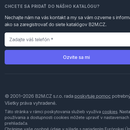
CHCETE SA PRIDAŤ DO NÁŠHO KATALÓGU?
Nechajte nám na vás kontakt a my sa vám ozveme s inform
ako sa zaregistrovať do siete katalógov B2M.CZ.
Telefón
*
Ozvite sa mi
© 2001–2026 B2M.CZ s.r.o. rada
poskytuje pomoc
potrebný
Všetky práva vyhradené.
Táto stránka v rámci poskytovania služieb využíva
cookies
. Nast
používania a dostupnosti cookies môžete upraviť v nastaveniach
prehliadača.
Chránime vaše osobné údaje v súlade s nariadením Európskej Ú