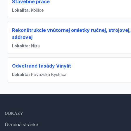
Stavebné práce
Lokalita:
Košice
Rekonštrukcie vnútornej omietky ručnej, strojovej,
sádrovej
Lokalita:
Nitra
Odvetrané fasády Vinylit
Lokalita:
Považská Bystrica
Footer
ODKAZY
Úvodná stránka