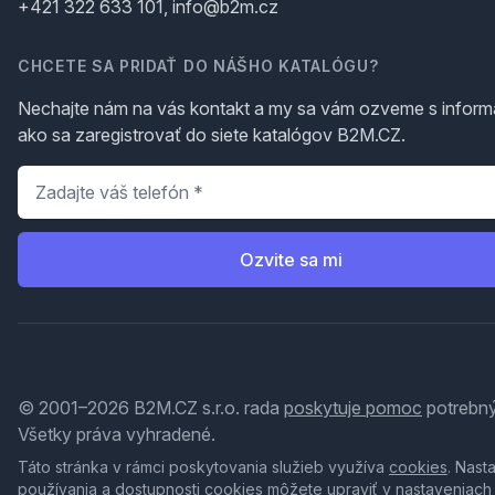
+421 322 633 101, info@b2m.cz
CHCETE SA PRIDAŤ DO NÁŠHO KATALÓGU?
Nechajte nám na vás kontakt a my sa vám ozveme s inform
ako sa zaregistrovať do siete katalógov B2M.CZ.
Telefón
*
Ozvite sa mi
© 2001–2026 B2M.CZ s.r.o. rada
poskytuje pomoc
potrebný
Všetky práva vyhradené.
Táto stránka v rámci poskytovania služieb využíva
cookies
. Nast
používania a dostupnosti cookies môžete upraviť v nastaveniach