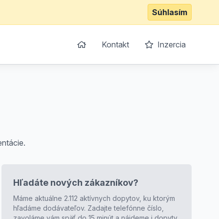
Súhlasím
Kontakt
Inzercia
ntácie.
Hľadáte nových zákazníkov?
Máme aktuálne 2.112 aktívnych dopytov, ku ktorým
hľadáme dodávateľov. Zadajte telefónne číslo,
zavoláme vám späť do 15 minút a nájdeme i dopyty