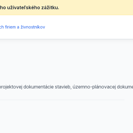
ho užívateľského zážitku.
h firiem a živnostníkov
rojektovej dokumentácie stavieb, územno-plánovacej dokume