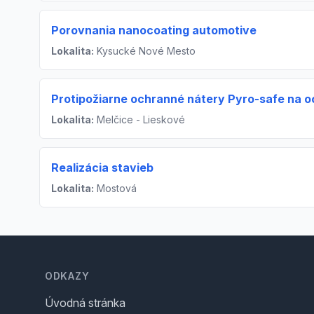
Porovnania nanocoating automotive
Lokalita:
Kysucké Nové Mesto
Protipožiarne ochranné nátery Pyro-safe na o
Lokalita:
Melčice - Lieskové
Realizácia stavieb
Lokalita:
Mostová
Footer
ODKAZY
Úvodná stránka