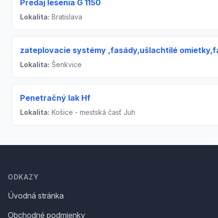
Predaj lešenia G 1150
Lokalita:
Bratislava
zateplovacie systémy ,fasády,ušlachtilé omietky,f
Lokalita:
Šenkvice
Penetračný lak Hf
Lokalita:
Košice - mestská časť Juh
Footer
ODKAZY
Úvodná stránka
Obchodné podmienky