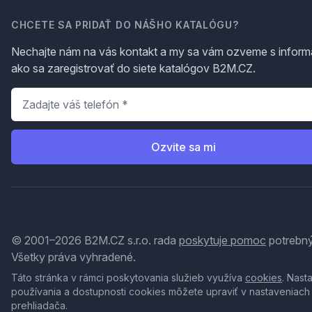
CHCETE SA PRIDAŤ DO NÁŠHO KATALÓGU?
Nechajte nám na vás kontakt a my sa vám ozveme s inform
ako sa zaregistrovať do siete katalógov B2M.CZ.
Telefón
*
Ozvite sa mi
© 2001–2026 B2M.CZ s.r.o. rada
poskytuje pomoc
potrebný
Všetky práva vyhradené.
Táto stránka v rámci poskytovania služieb využíva
cookies
. Nast
používania a dostupnosti cookies môžete upraviť v nastaveniach
prehliadača.