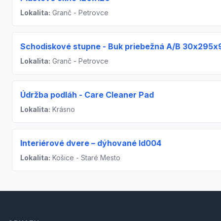
Lokalita:
Granč - Petrovce
Schodiskové stupne - Buk priebežná A/B 30x295
Lokalita:
Granč - Petrovce
Údržba podláh - Care Cleaner Pad
Lokalita:
Krásno
Interiérové dvere – dýhované Id004
Lokalita:
Košice - Staré Mesto
Footer