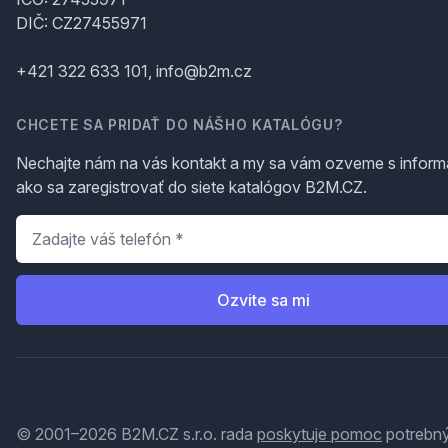
DIČ: CZ27455971
+421 322 633 101, info@b2m.cz
CHCETE SA PRIDAŤ DO NÁŠHO KATALÓGU?
Nechajte nám na vás kontakt a my sa vám ozveme s inform
ako sa zaregistrovať do siete katalógov B2M.CZ.
Telefón
*
Ozvite sa mi
© 2001–2026 B2M.CZ s.r.o. rada
poskytuje pomoc
potrebný