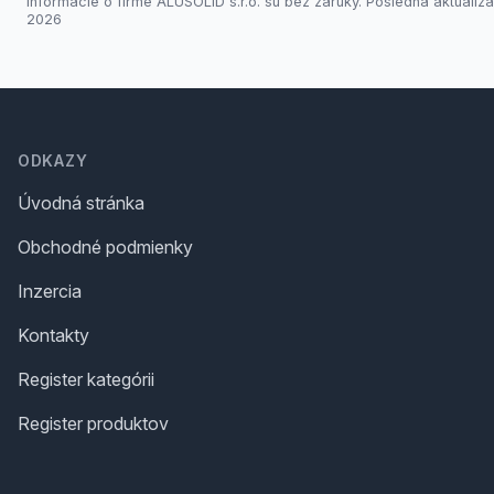
Informácie o firme ALUSOLID s.r.o. sú bez záruky. Posledná aktualizác
2026
Footer
ODKAZY
Úvodná stránka
Obchodné podmienky
Inzercia
Kontakty
Register kategórii
Register produktov