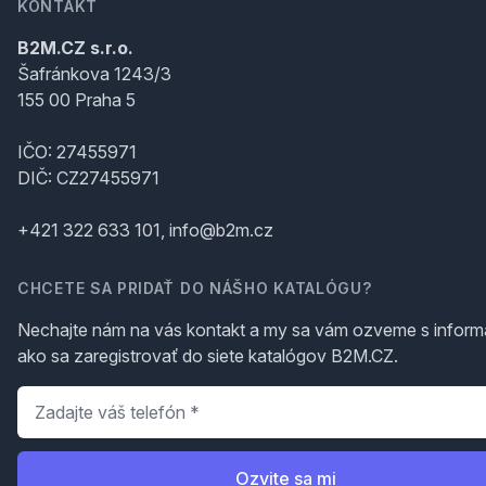
KONTAKT
B2M.CZ s.r.o.
Šafránkova 1243/3
155 00 Praha 5
IČO: 27455971
DIČ: CZ27455971
+421 322 633 101, info@b2m.cz
CHCETE SA PRIDAŤ DO NÁŠHO KATALÓGU?
Nechajte nám na vás kontakt a my sa vám ozveme s inform
ako sa zaregistrovať do siete katalógov B2M.CZ.
Telefón
*
Ozvite sa mi