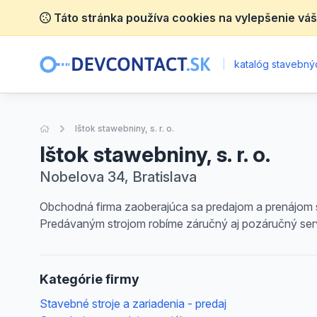
Táto stránka používa cookies na vylepšenie váš
|
katalóg stavebnýc
Úvodná stránka
Ištok stawebniny, s. r. o.
Ištok stawebniny, s. r. o.
Nobelova 34, Bratislava
Obchodná firma zaoberajúca sa predajom a prenájom sta
Predávaným strojom robíme záručný aj pozáručný servis
Kategórie firmy
Stavebné stroje a zariadenia - predaj