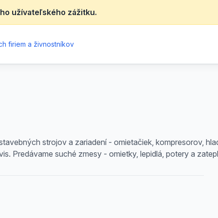
ho užívateľského zážitku.
h firiem a živnostníkov
vebných strojov a zariadení - omietačiek, kompresorov, hladi
. Predávame suché zmesy - omietky, lepidlá, potery a zateplo