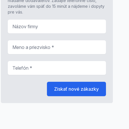
hľadáme dodávateľov. Zadajte telefónne číslo,
zavoláme vám späť do 15 minút a nájdeme i dopyty
pre vás.
Názov firmy
Meno a priezvisko
*
Telefón
*
Získať nové zákazky