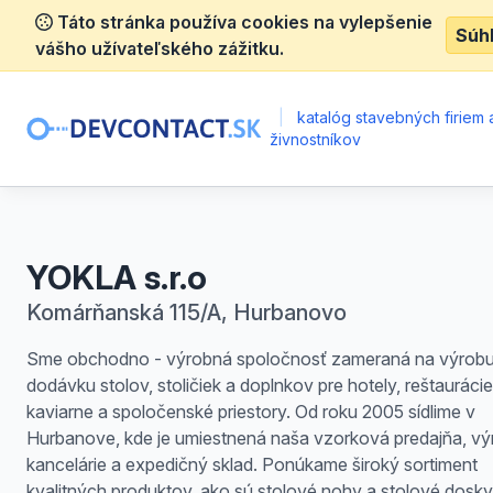
Táto stránka používa cookies na vylepšenie
Súh
vášho užívateľského zážitku.
|
katalóg stavebných firiem 
živnostníkov
YOKLA s.r.o
Komárňanská 115/A, Hurbanovo
Sme obchodno - výrobná spoločnosť zameraná na výrobu
dodávku stolov, stoličiek a doplnkov pre hotely, reštaurácie
kaviarne a spoločenské priestory. Od roku 2005 sídlime v
Hurbanove, kde je umiestnená naša vzorková predajňa, vý
kancelárie a expedičný sklad. Ponúkame široký sortiment
kvalitných produktov, ako sú stolové nohy a stolové dosky