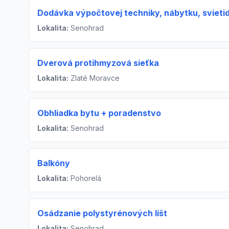
Dodávka výpočtovej techniky, nábytku, svietid
Lokalita:
Senohrad
Dverová protihmyzová sieťka
Lokalita:
Zlaté Moravce
Obhliadka bytu + poradenstvo
Lokalita:
Senohrad
Balkóny
Lokalita:
Pohorelá
Osádzanie polystyrénových líšt
Lokalita:
Senohrad