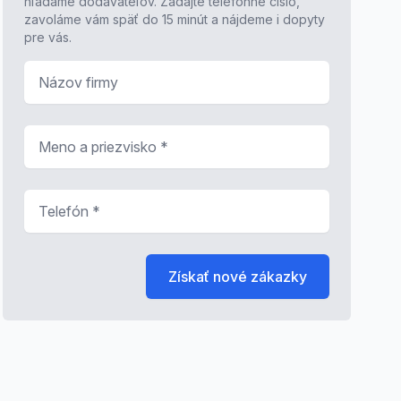
hľadáme dodávateľov. Zadajte telefónne číslo,
zavoláme vám späť do 15 minút a nájdeme i dopyty
pre vás.
Názov firmy
Meno a priezvisko
*
Telefón
*
Získať nové zákazky