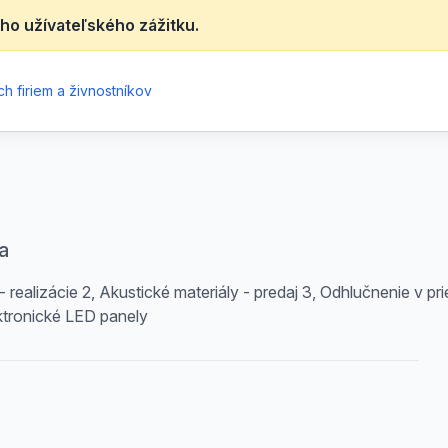
ho užívateľského zážitku.
h firiem a živnostníkov
a
- realizácie 2, Akustické materiály - predaj 3, Odhlučnenie v 
ektronické LED panely