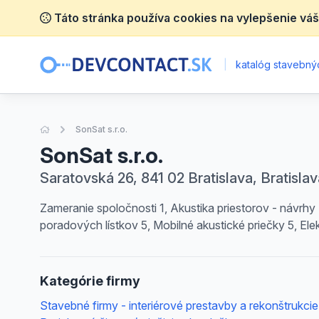
Táto stránka používa cookies na vylepšenie váš
|
katalóg stavebnýc
Úvodná stránka
SonSat s.r.o.
SonSat s.r.o.
Saratovská 26, 841 02 Bratislava, Bratislav
Zameranie spoločnosti 1, Akustika priestorov - návrhy 
poradových lístkov 5, Mobilné akustické priečky 5, El
Kategórie firmy
Stavebné firmy - interiérové prestavby a rekonštrukcie