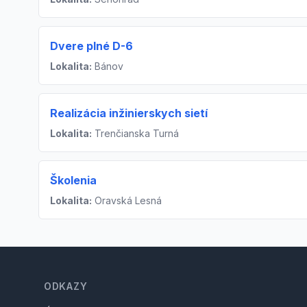
Dvere plné D-6
Lokalita:
Bánov
Realizácia inžinierskych sietí
Lokalita:
Trenčianska Turná
Školenia
Lokalita:
Oravská Lesná
Footer
ODKAZY