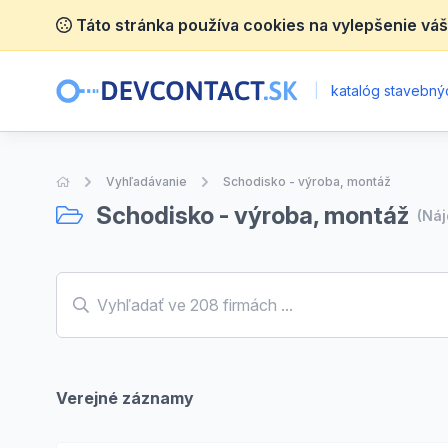
Táto stránka používa cookies na vylepšenie váš
|
katalóg stavebnýc
Úvodná stránka
Vyhľadávanie
Schodisko - výroba, montáž
Schodisko - výroba, montáž
(Ná
Verejné záznamy