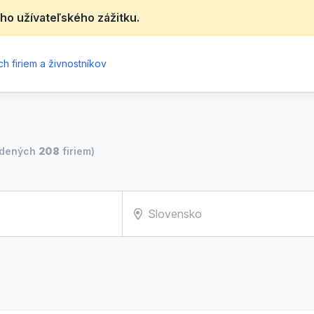
ho užívateľského zážitku.
h firiem a živnostníkov
jdených
208
firiem)