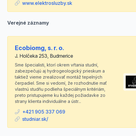
www.elektrosluzby.sk
Verejné záznamy
Ecobiomg, s. r. o.
J. Holčeka 253, Budmerice
Sme špecialisti, ktorí okrem vŕtania studní,
zabezpečujú aj hydrogeologický prieskum a
taktiež vieme zrealizovať montáž tepelných
čerpadiel. Sme si vedomí, že rozhodnutie mať
vlastnú studňu podlieha špeciálnym kritériám,
preto pristupujeme ku každej požiadavke zo
strany klienta individuálne a ústr...
+421 905 337 069
studniar.sk/