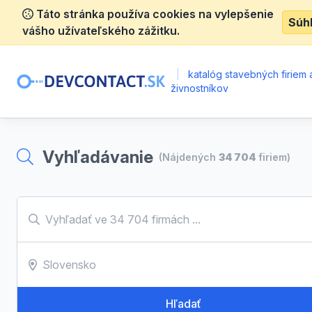
Táto stránka používa cookies na vylepšenie
Súh
vášho užívateľského zážitku.
|
katalóg stavebných firiem 
živnostníkov
Vyhľadávanie
(Nájdených
34 704
firiem)
Hľadať