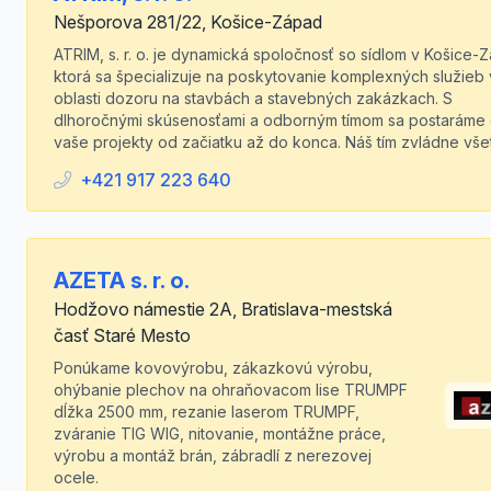
Nešporova 281/22, Košice-Západ
ATRIM, s. r. o. je dynamická spoločnosť so sídlom v Košice-
ktorá sa špecializuje na poskytovanie komplexných služieb 
oblasti dozoru na stavbách a stavebných zakázkach. S
dlhoročnými skúsenosťami a odborným tímom sa postaráme
vaše projekty od začiatku až do konca. Náš tím zvládne všet
+421 917 223 640
AZETA s. r. o.
Hodžovo námestie 2A, Bratislava-mestská
časť Staré Mesto
Ponúkame kovovýrobu, zákazkovú výrobu,
ohýbanie plechov na ohraňovacom lise TRUMPF
dĺžka 2500 mm, rezanie laserom TRUMPF,
zváranie TIG WIG, nitovanie, montážne práce,
výrobu a montáž brán, zábradlí z nerezovej
ocele.