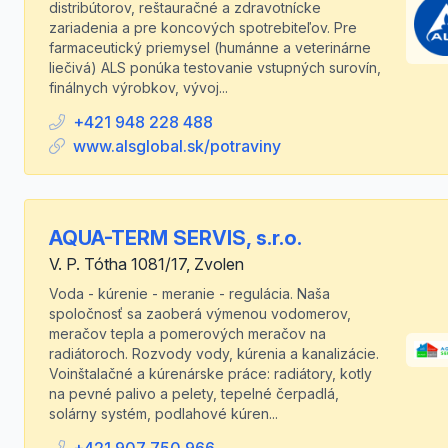
distribútorov, reštauračné a zdravotnícke
zariadenia a pre koncových spotrebiteľov. Pre
farmaceutický priemysel (humánne a veterinárne
liečivá) ALS ponúka testovanie vstupných surovín,
finálnych výrobkov, vývoj...
+421 948 228 488
www.alsglobal.sk/potraviny
AQUA-TERM SERVIS, s.r.o.
V. P. Tótha 1081/17, Zvolen
Voda - kúrenie - meranie - regulácia. Naša
spoločnosť sa zaoberá výmenou vodomerov,
meračov tepla a pomerových meračov na
radiátoroch. Rozvody vody, kúrenia a kanalizácie.
Voinštalačné a kúrenárske práce: radiátory, kotly
na pevné palivo a pelety, tepelné čerpadlá,
solárny systém, podlahové kúren...