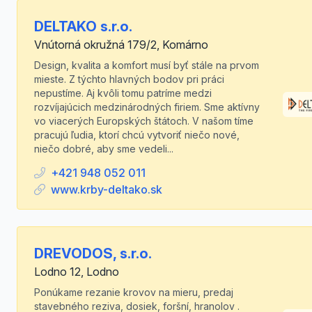
DELTAKO s.r.o.
Vnútorná okružná 179/2, Komárno
Design, kvalita a komfort musí byť stále na prvom
mieste. Z týchto hlavných bodov pri práci
nepustíme. Aj kvôli tomu patríme medzi
rozvíjajúcich medzinárodných firiem. Sme aktívny
vo viacerých Europských štátoch. V našom tíme
pracujú ľudia, ktorí chcú vytvoriť niečo nové,
niečo dobré, aby sme vedeli...
+421 948 052 011
www.krby-deltako.sk
DREVODOS, s.r.o.
Lodno 12, Lodno
Ponúkame rezanie krovov na mieru, predaj
stavebného reziva, dosiek, foršní, hranolov .