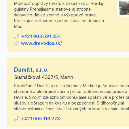
Možnosť dopravy tovaru k zákazníkovi. Predaj
gulatiny Prenajimame stenove aj stropne
šalovacie dielce zemné a výkopové práve.
Realizujeme stavebné práve staviame domy na
kľúč
+421 903 691 354
www.drevodos.sk/
Damitt, s.r.o.
Sucháčková 4397/5, Martin
Spoločnosť Damitt, s.r.o. so sídlom v Martine je špecializova
stavebné a elektroinštalačné práce, dokončovacie práce a
revízie. Svojim zákazníkom ponúkame spoľahlivé a profesio
služby s dôrazom na kvalitu a bezpečnosť. S dlhoročnými
skúsenosťami a tímom kvalifikovaných odborníkov sme ideál.
+421 905 116 278