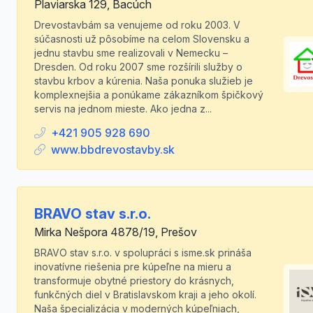
Plaviarska 129, Bacúch
Drevostavbám sa venujeme od roku 2003. V
súčasnosti už pôsobíme na celom Slovensku a
jednu stavbu sme realizovali v Nemecku –
Dresden. Od roku 2007 sme rozšírili služby o
stavbu krbov a kúrenia. Naša ponuka služieb je
komplexnejšia a ponúkame zákazníkom špičkový
servis na jednom mieste. Ako jedna z...
+421 905 928 690
www.bbdrevostavby.sk
BRAVO stav s.r.o.
Mirka Nešpora 4878/19, Prešov
BRAVO stav s.r.o. v spolupráci s isme.sk prináša
inovatívne riešenia pre kúpeľne na mieru a
transformuje obytné priestory do krásnych,
funkčných diel v Bratislavskom kraji a jeho okolí.
Naša špecializácia v moderných kúpeľniach,