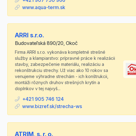
+421 907 750 966
www.aqua-term.sk
ARRI s.r.o.
Budovateľská 890/20, Okoč
Firma ARRI s.r.o. vykonáva kompletné strešné
služby a klampiarstvo: prípravné práce k realizácii
stavby, zabezpečenie materiálu, realizáciu a
rekonštrukciu strechy. Už viac ako 10 rokov sa
venujeme výhradne strechám - ich konštrukcii,
montáži rôznych druhov strešných krytín a
doplnkov v tej najvyš...
+421 905 746 124
www.bizref.sk/strecha-ws
ATRIM, s. r. o.