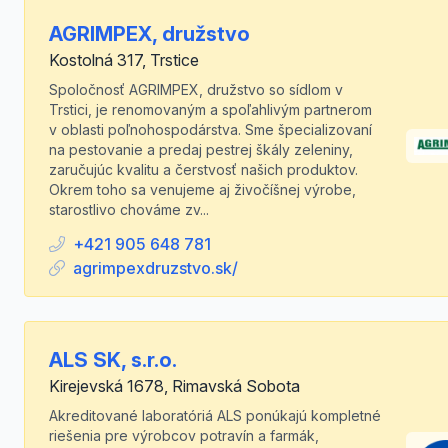
AGRIMPEX, družstvo
Kostolná 317, Trstice
Spoločnosť AGRIMPEX, družstvo so sídlom v
Trstici, je renomovaným a spoľahlivým partnerom
v oblasti poľnohospodárstva. Sme špecializovaní
na pestovanie a predaj pestrej škály zeleniny,
zaručujúc kvalitu a čerstvosť našich produktov.
Okrem toho sa venujeme aj živočíšnej výrobe,
starostlivo chováme zv...
+421 905 648 781
agrimpexdruzstvo.sk/
ALS SK, s.r.o.
Kirejevská 1678, Rimavská Sobota
Akreditované laboratóriá ALS ponúkajú kompletné
riešenia pre výrobcov potravín a farmák,