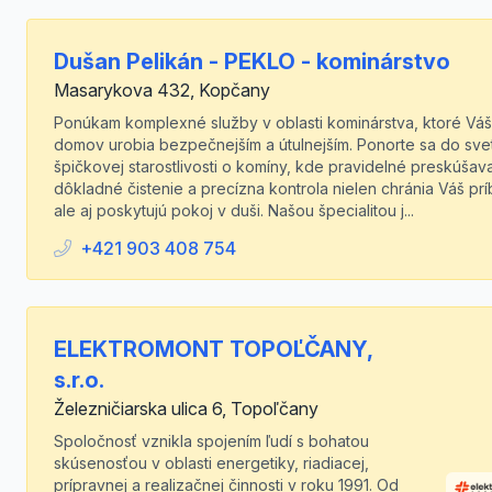
Dušan Pelikán - PEKLO - kominárstvo
Masarykova 432, Kopčany
Ponúkam komplexné služby v oblasti kominárstva, ktoré Váš
domov urobia bezpečnejším a útulnejším. Ponorte sa do sve
špičkovej starostlivosti o komíny, kde pravidelné preskúšav
dôkladné čistenie a precízna kontrola nielen chránia Váš prí
ale aj poskytujú pokoj v duši. Našou špecialitou j...
+421 903 408 754
ELEKTROMONT TOPOĽČANY,
s.r.o.
Železničiarska ulica 6, Topoľčany
Spoločnosť vznikla spojením ľudí s bohatou
skúsenosťou v oblasti energetiky, riadiacej,
prípravnej a realizačnej činnosti v roku 1991. Od