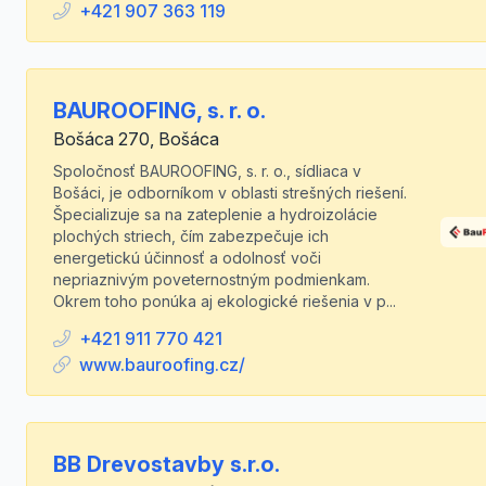
+421 907 363 119
BAUROOFING, s. r. o.
Bošáca 270, Bošáca
Spoločnosť BAUROOFING, s. r. o., sídliaca v
Bošáci, je odborníkom v oblasti strešných riešení.
Špecializuje sa na zateplenie a hydroizolácie
plochých striech, čím zabezpečuje ich
energetickú účinnosť a odolnosť voči
nepriaznivým poveternostným podmienkam.
Okrem toho ponúka aj ekologické riešenia v p...
+421 911 770 421
www.bauroofing.cz/
BB Drevostavby s.r.o.