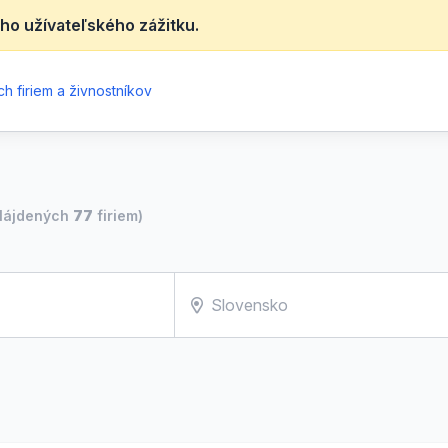
ho užívateľského zážitku.
h firiem a živnostníkov
Nájdených
77
firiem)