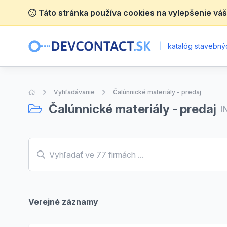
Táto stránka používa cookies na vylepšenie váš
|
katalóg stavebnýc
Úvodná stránka
Vyhľadávanie
Čalúnnické materiály - predaj
Čalúnnické materiály - predaj
(
Verejné záznamy