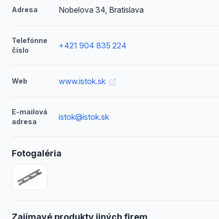
Nobelova 34, Bratislava
Adresa
Telefónne
+421 904 835 224
číslo
www.istok.sk
Web
E-mailová
istok@istok.sk
adresa
Fotogaléria
Zajímavé produkty jiných firem