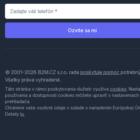
Telefón
*
Ozvite sa mi
© 2001–2026 B2M.CZ s.r.o. rada
poskytuje pomoc
potrebný
Všetky práva vyhradené.
Táto stránka v rámci poskytovania služieb využíva
cookies
. Nast
používania a dostupnosti cookies môžete upraviť v nastaveniach
prehliadača.
Chránime vaše osobné údaje v súlade s nariadením Európskej Ú
Detaily
tu
.