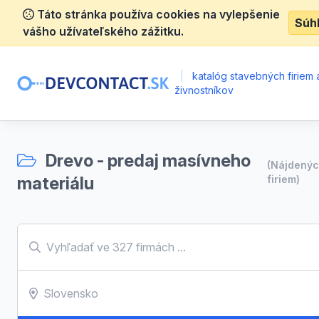
Táto stránka používa cookies na vylepšenie
Súh
vášho užívateľského zážitku.
|
katalóg stavebných firiem 
živnostníkov
Drevo - predaj masívneho
(Nájdený
materiálu
firiem)