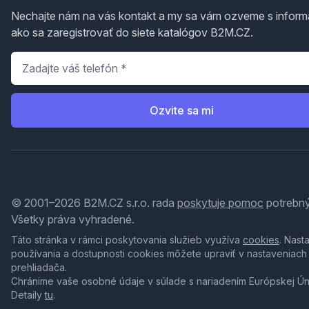
Nechajte nám na vás kontakt a my sa vám ozveme s inform
ako sa zaregistrovať do siete katalógov B2M.CZ.
Telefón
*
Ozvite sa mi
© 2001–2026 B2M.CZ s.r.o. rada
poskytuje pomoc
potrebný
Všetky práva vyhradené.
Táto stránka v rámci poskytovania služieb využíva
cookies
. Nast
používania a dostupnosti cookies môžete upraviť v nastaveniach
prehliadača.
Chránime vaše osobné údaje v súlade s nariadením Európskej Ú
Detaily
tu
.