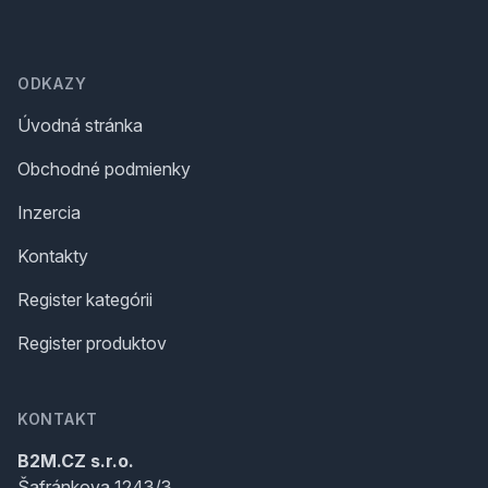
Footer
ODKAZY
Úvodná stránka
Obchodné podmienky
Inzercia
Kontakty
Register kategórii
Register produktov
KONTAKT
B2M.CZ s.r.o.
Šafránkova 1243/3