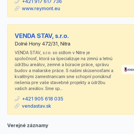
+421 917 617 736
www.reymont.eu
VENDA STAV, s.r.o.
Dolné Hony 472/31, Nitra
VENDA STAV, s.r.o. so sídlom v Nitre je
spoločnosť, ktorá sa špecializuje na zimnú a letnú
údržbu areálov, zemné a búracie práce, správu
budov a maliarske práce. S našimi skúsenosťami a
kvalitnými zamestnancami sme schopní ponúknuť
riešenia pre vaše stavebné projekty a údržbu
vašich areálov. Sme sp...
+421 905 618 035
vendastav.sk
Verejné záznamy