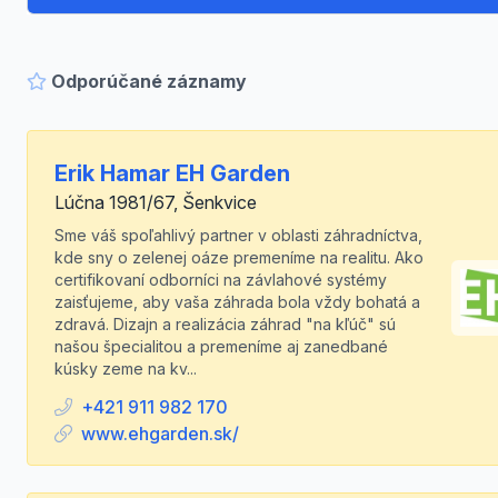
Odporúčané záznamy
Erik Hamar EH Garden
Lúčna 1981/67, Šenkvice
Sme váš spoľahlivý partner v oblasti záhradníctva,
kde sny o zelenej oáze premeníme na realitu. Ako
certifikovaní odborníci na závlahové systémy
zaisťujeme, aby vaša záhrada bola vždy bohatá a
zdravá. Dizajn a realizácia záhrad "na kľúč" sú
našou špecialitou a premeníme aj zanedbané
kúsky zeme na kv...
+421 911 982 170
www.ehgarden.sk/