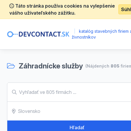
Táto stránka používa cookies na vylepšenie
Súh
vášho užívateľského zážitku.
|
katalóg stavebných firiem 
živnostníkov
Záhradnícke služby
(Nájdených
805
firie
Hľadať